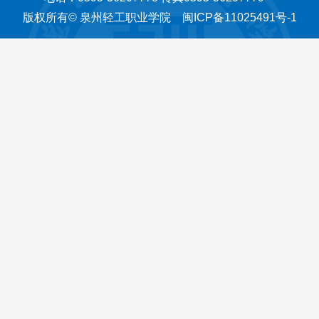
版权所有© 泉州轻工职业学院
闽ICP备11025491号-1