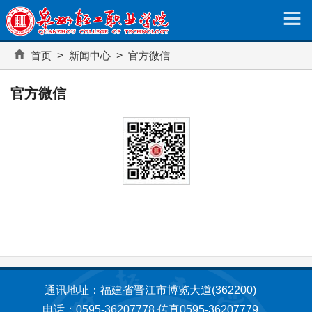
官方微信
首页
>
新闻中心
>
官方微信
官方微信
通讯地址：福建省晋江市博览大道(362200)
电话：0595-36207778 传真0595-36207779